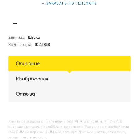
— ЗАКАЗАТЬ ПО ТЕЛЕФОНУ
Единица:
Штука
Код товара:
ID45853
Описание
Изображения
Отзывы
Купить
Раскраска с наклейками (А5) РНМ Балерины, РНМ-673
в
интернет-магазине kupi35.ru с доставкой. Раскраска с наклейками
(А5) РНМ Балерины, РНМ-673, артикул РНМ-673: читать описание,
характеристики, фото