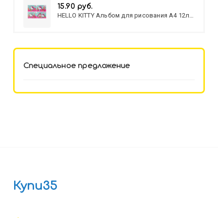
15.90 руб.
HELLO KITTY Альбом для рисования А4 12л.
HELLO KITTY-8 (12-3777) лён,
целл.картон,офсет, скрепка
Специальное предложение
Купи35