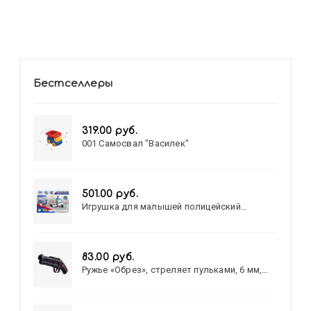
Бестселлеры
319.00 руб.
001 Самосвал "Василек"
501.00 руб.
Игрушка для малышей полицейский
патруль №777-49 на батарейках/звук,свет/
коробка/20,8*15,5*17,3
83.00 руб.
Ружье «Обрез», стреляет пульками, 6 мм,
МИКС