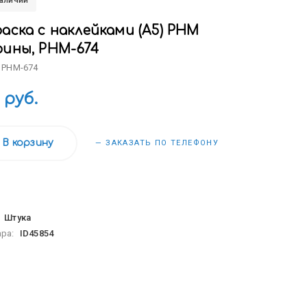
наличии
аска с наклейками (А5) РНМ
рины, РНМ-674
 РНМ-674
 руб.
В корзину
— ЗАКАЗАТЬ ПО ТЕЛЕФОНУ
:
Штука
ара:
ID45854