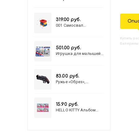
319.00 руб.
Опи
001 Самосвал
"Василек"
Купить
Р
Балерины,
501.00 руб.
Игрушка для малышей
полицейский патруль
№777-49 на батарейках/
звук,свет/
коробка/20,8*15,5*17,3
83.00 руб.
Ружье «Обрез»,
стреляет пульками, 6
мм, МИКС
15.90 руб.
HELLO KITTY Альбом
для рисования А4 12л.
HELLO KITTY-8 (12-3777)
лён, целл.картон,офсет,
скрепка