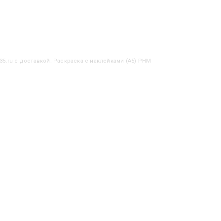
35.ru с доставкой. Раскраска с наклейками (А5) РНМ