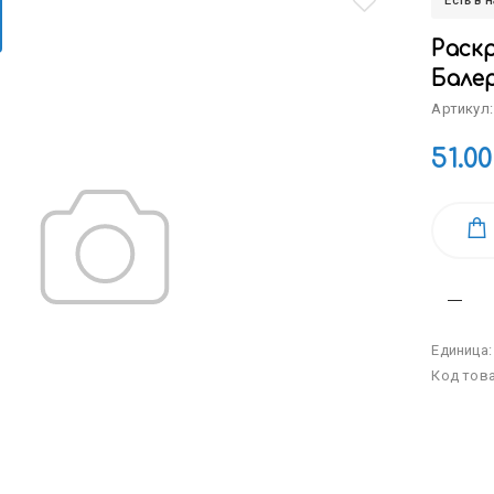
Есть в 
Раскр
Бале
Артикул:
51.00
Единица
Код тов