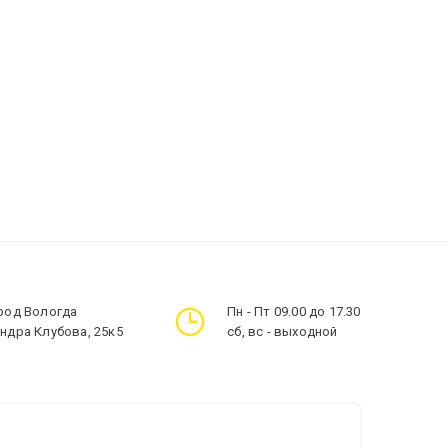
ород Вологда
Пн - Пт 09.00 до 17.30
андра Клубова, 25к5
сб, вс - выходной