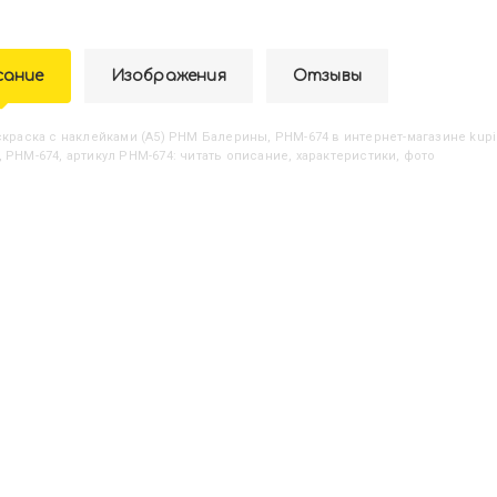
сание
Изображения
Отзывы
аскраска с наклейками (А5) РНМ Балерины, РНМ-674
в интернет-магазине kupi
 РНМ-674, артикул РНМ-674: читать описание, характеристики, фото