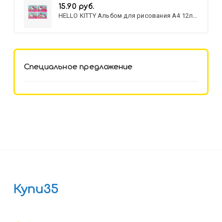
15.90 руб.
HELLO KITTY Альбом для рисования А4 12л.
HELLO KITTY-8 (12-3777) лён,
целл.картон,офсет, скрепка
Специальное предложение
Купи35