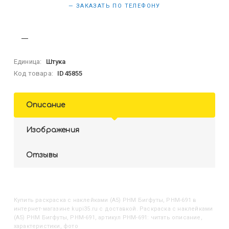
— ЗАКАЗАТЬ ПО ТЕЛЕФОНУ
Единица:
Штука
Код товара:
ID45855
Описание
Изображения
Отзывы
Купить
Раскраска с наклейками (А5) РНМ Бигфуты, РНМ-691
в
интернет-магазине kupi35.ru с доставкой. Раскраска с наклейками
(А5) РНМ Бигфуты, РНМ-691, артикул РНМ-691: читать описание,
характеристики, фото