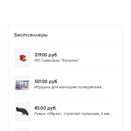
Бестселлеры
319.00 руб.
001 Самосвал "Василек"
501.00 руб.
Игрушка для малышей полицейский
патруль №777-49 на батарейках/звук,свет/
коробка/20,8*15,5*17,3
83.00 руб.
Ружье «Обрез», стреляет пульками, 6 мм,
МИКС