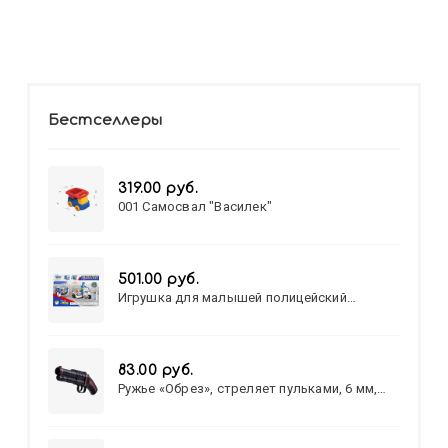
Бестселлеры
319.00 руб.
001 Самосвал "Василек"
501.00 руб.
Игрушка для малышей полицейский
патруль №777-49 на батарейках/звук,свет/
коробка/20,8*15,5*17,3
83.00 руб.
Ружье «Обрез», стреляет пульками, 6 мм,
МИКС