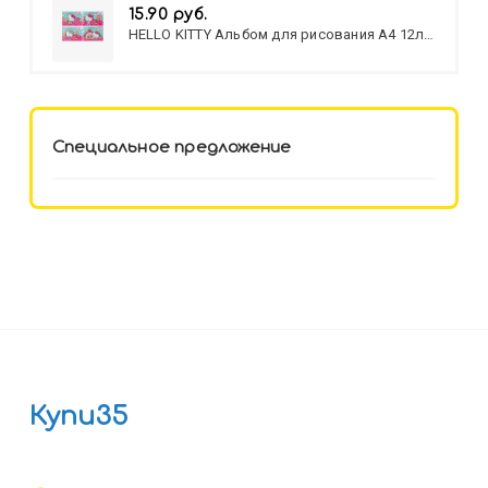
15.90 руб.
HELLO KITTY Альбом для рисования А4 12л.
HELLO KITTY-8 (12-3777) лён,
целл.картон,офсет, скрепка
Специальное предложение
Купи35