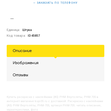
— ЗАКАЗАТЬ ПО ТЕЛЕФОНУ
Единица:
Штука
Код товара:
ID45857
Описание
Изображения
Отзывы
Купить
Раскраска с наклейками (А5) РНМ Вертолёты, РНМ-705
в
интернет-магазине kupi35.ru с доставкой. Раскраска с наклейками
(А5) РНМ Вертолёты, РНМ-705, артикул РНМ-705: читать описание,
характеристики, фото