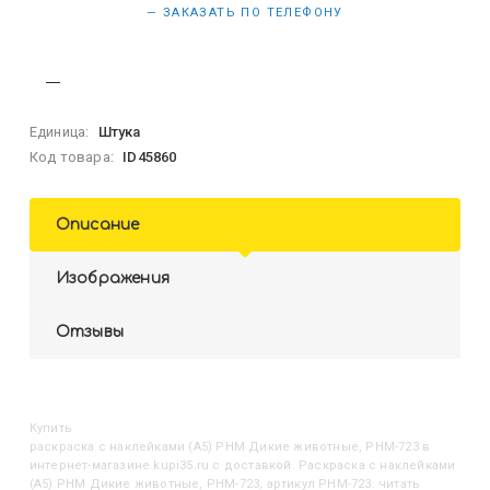
— ЗАКАЗАТЬ ПО ТЕЛЕФОНУ
Единица:
Штука
Код товара:
ID45860
Описание
Изображения
Отзывы
Купить
Раскраска с наклейками (А5) РНМ Дикие животные, РНМ-723
в
интернет-магазине kupi35.ru с доставкой. Раскраска с наклейками
(А5) РНМ Дикие животные, РНМ-723, артикул РНМ-723: читать