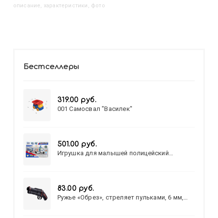
описание, характеристики, фото
Бестселлеры
319.00 руб.
001 Самосвал "Василек"
501.00 руб.
Игрушка для малышей полицейский
патруль №777-49 на батарейках/звук,свет/
коробка/20,8*15,5*17,3
83.00 руб.
Ружье «Обрез», стреляет пульками, 6 мм,
МИКС