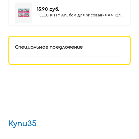
15.90 руб.
HELLO KITTY Альбом для рисования А4 12л.
HELLO KITTY-8 (12-3777) лён,
целл.картон,офсет, скрепка
Специальное предложение
Купи35