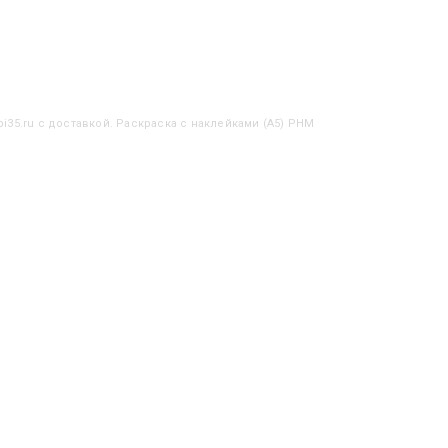
i35.ru с доставкой. Раскраска с наклейками (А5) РНМ