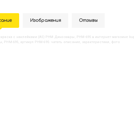
сание
Изображения
Отзывы
аскраска с наклейками (А5) РНМ Динозавры, РНМ-695
в интернет-магазине kup
, РНМ-695, артикул РНМ-695: читать описание, характеристики, фото