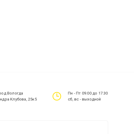
ород Вологда
Пн - Пт 09.00 до 17.30
андра Клубова, 25к5
сб, вс - выходной