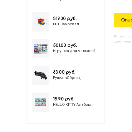
319.00 руб.
Опи
001 Самосвал
"Василек"
Купить
Р
Динозавры
501.00 руб.
Игрушка для малышей
полицейский патруль
№777-49 на батарейках/
звук,свет/
коробка/20,8*15,5*17,3
83.00 руб.
Ружье «Обрез»,
стреляет пульками, 6
мм, МИКС
15.90 руб.
HELLO KITTY Альбом
для рисования А4 12л.
HELLO KITTY-8 (12-3777)
лён, целл.картон,офсет,
скрепка