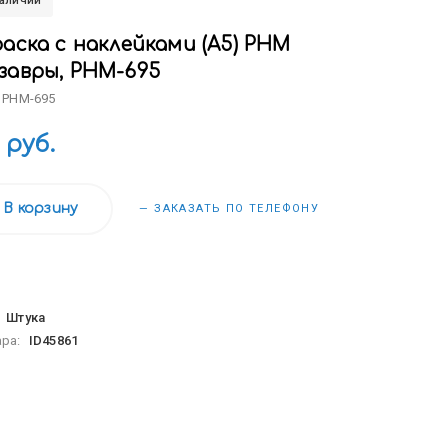
наличии
аска с наклейками (А5) РНМ
завры, РНМ-695
 РНМ-695
 руб.
В корзину
— ЗАКАЗАТЬ ПО ТЕЛЕФОНУ
:
Штука
ара:
ID45861