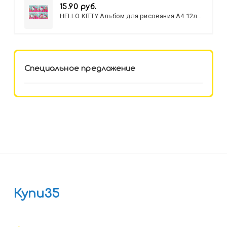
15.90 руб.
HELLO KITTY Альбом для рисования А4 12л.
HELLO KITTY-8 (12-3777) лён,
целл.картон,офсет, скрепка
Специальное предложение
Купи35