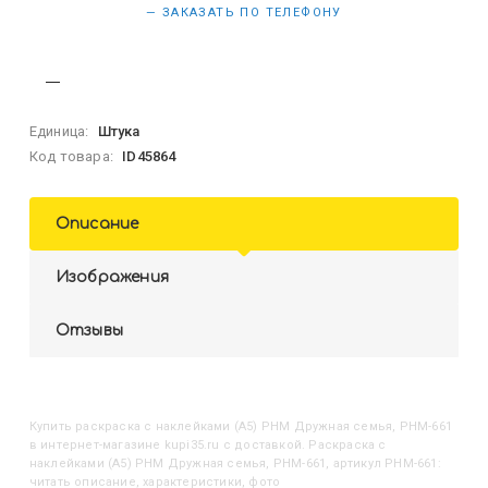
— ЗАКАЗАТЬ ПО ТЕЛЕФОНУ
Единица:
Штука
Код товара:
ID45864
Описание
Изображения
Отзывы
Купить
Раскраска с наклейками (А5) РНМ Дружная семья, РНМ-661
в интернет-магазине kupi35.ru с доставкой. Раскраска с
наклейками (А5) РНМ Дружная семья, РНМ-661, артикул РНМ-661:
читать описание, характеристики, фото