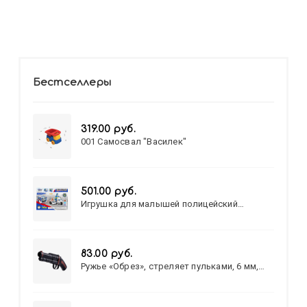
Бестселлеры
319.00 руб.
001 Самосвал "Василек"
501.00 руб.
Игрушка для малышей полицейский
патруль №777-49 на батарейках/звук,свет/
коробка/20,8*15,5*17,3
83.00 руб.
Ружье «Обрез», стреляет пульками, 6 мм,
МИКС