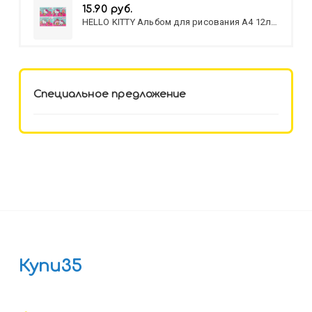
15.90 руб.
HELLO KITTY Альбом для рисования А4 12л.
HELLO KITTY-8 (12-3777) лён,
целл.картон,офсет, скрепка
Специальное предложение
Купи35