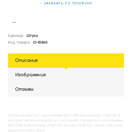
— ЗАКАЗАТЬ ПО ТЕЛЕФОНУ
Единица:
Штука
Код товара:
ID45866
Описание
Изображения
Отзывы
Купить
Раскраска с наклейками (А5) РНМ Единорожки, РНМ-747
в
интернет-магазине kupi35.ru с доставкой. Раскраска с наклейками
(А5) РНМ Единорожки, РНМ-747, артикул РНМ-747: читать описание,
характеристики, фото