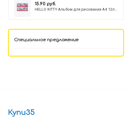
15.90 руб.
HELLO KITTY Альбом для рисования А4 12л.
HELLO KITTY-8 (12-3777) лён,
целл.картон,офсет, скрепка
Специальное предложение
Купи35