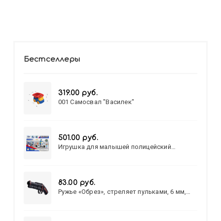
Бестселлеры
319.00 руб.
001 Самосвал "Василек"
501.00 руб.
Игрушка для малышей полицейский
патруль №777-49 на батарейках/звук,свет/
коробка/20,8*15,5*17,3
83.00 руб.
Ружье «Обрез», стреляет пульками, 6 мм,
МИКС