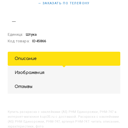
— ЗАКАЗАТЬ ПО ТЕЛЕФОНУ
Единица:
Штука
Код товара:
ID45866
Описание
Изображения
Отзывы
Купить
Раскраска с наклейками (А5) РНМ Единорожки, РНМ-747
в
интернет-магазине kupi35.ru с доставкой. Раскраска с наклейками
(А5) РНМ Единорожки, РНМ-747, артикул РНМ-747: читать описание,
характеристики, фото