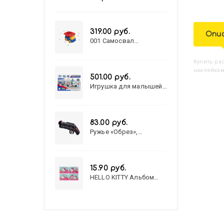
319.00 руб.
Опи
001 Самосвал
"Василек"
Купить
Р
наклейкам
501.00 руб.
Игрушка для малышей
полицейский патруль
№777-49 на батарейках/
звук,свет/
коробка/20,8*15,5*17,3
83.00 руб.
Ружье «Обрез»,
стреляет пульками, 6
мм, МИКС
15.90 руб.
HELLO KITTY Альбом
для рисования А4 12л.
HELLO KITTY-8 (12-3777)
лён, целл.картон,офсет,
скрепка