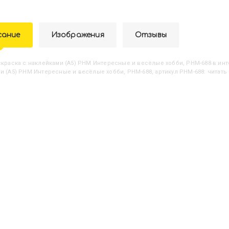
сание
Изображения
Отзывы
аскраска с наклейками (А5) РНМ Интересные и весёлые хобби, РНМ-688
в инт
и (А5) РНМ Интересные и весёлые хобби, РНМ-688, артикул РНМ-688: читать 