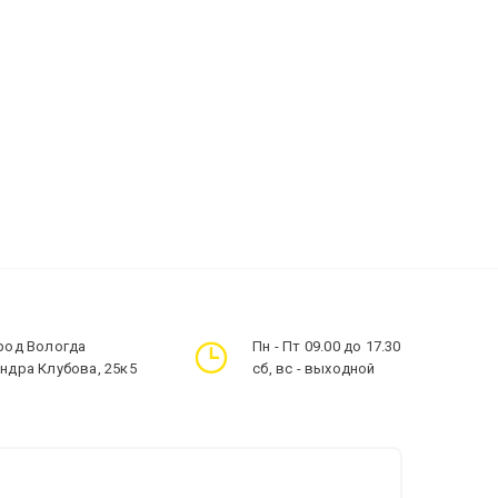
ород Вологда
Пн - Пт 09.00 до 17.30
андра Клубова, 25к5
сб, вс - выходной