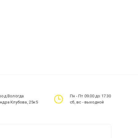
ород Вологда
Пн - Пт 09.00 до 17.30
андра Клубова, 25к5
сб, вс - выходной