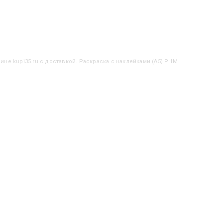
ине kupi35.ru с доставкой. Раскраска с наклейками (А5) РНМ