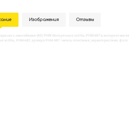
сание
Изображения
Отзывы
аскраска с наклейками (А5) РНМ Интересные хобби, РНМ-687
в интернет-магаз
е хобби, РНМ-687, артикул РНМ-687: читать описание, характеристики, фото