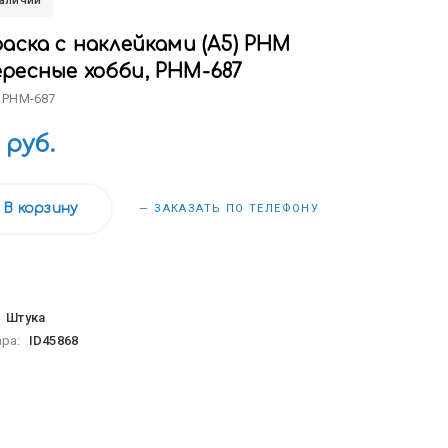
наличии
аска с наклейками (А5) РНМ
ресные хобби, РНМ-687
 РНМ-687
 руб.
В корзину
— ЗАКАЗАТЬ ПО ТЕЛЕФОНУ
:
Штука
ара:
ID45868