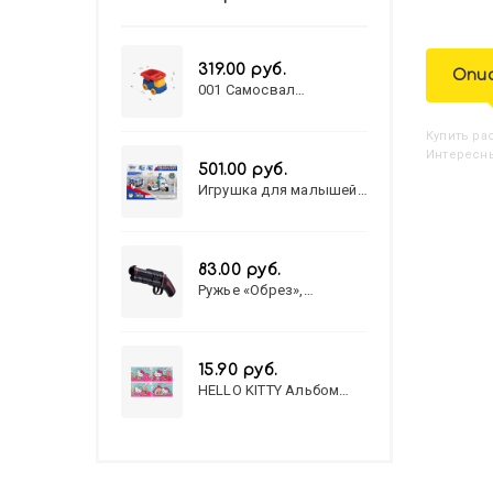
319.00 руб.
Опи
001 Самосвал
"Василек"
Купить
Р
Интересны
501.00 руб.
Игрушка для малышей
полицейский патруль
№777-49 на батарейках/
звук,свет/
коробка/20,8*15,5*17,3
83.00 руб.
Ружье «Обрез»,
стреляет пульками, 6
мм, МИКС
15.90 руб.
HELLO KITTY Альбом
для рисования А4 12л.
HELLO KITTY-8 (12-3777)
лён, целл.картон,офсет,
скрепка