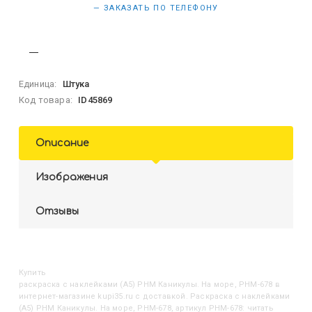
— ЗАКАЗАТЬ ПО ТЕЛЕФОНУ
Единица:
Штука
Код товара:
ID45869
Описание
Изображения
Отзывы
Купить
Раскраска с наклейками (А5) РНМ Каникулы. На море, РНМ-678
в
интернет-магазине kupi35.ru с доставкой. Раскраска с наклейками
(А5) РНМ Каникулы. На море, РНМ-678, артикул РНМ-678: читать