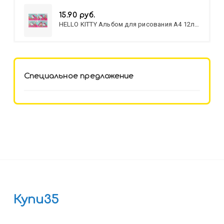
15.90 руб.
HELLO KITTY Альбом для рисования А4 12л.
HELLO KITTY-8 (12-3777) лён,
целл.картон,офсет, скрепка
Специальное предложение
Купи35