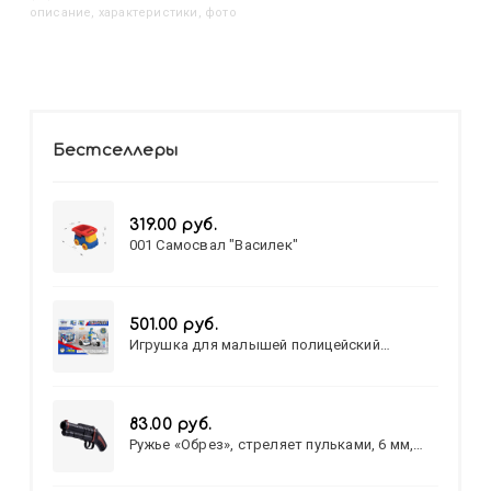
описание, характеристики, фото
Бестселлеры
319.00 руб.
001 Самосвал "Василек"
501.00 руб.
Игрушка для малышей полицейский
патруль №777-49 на батарейках/звук,свет/
коробка/20,8*15,5*17,3
83.00 руб.
Ружье «Обрез», стреляет пульками, 6 мм,
МИКС