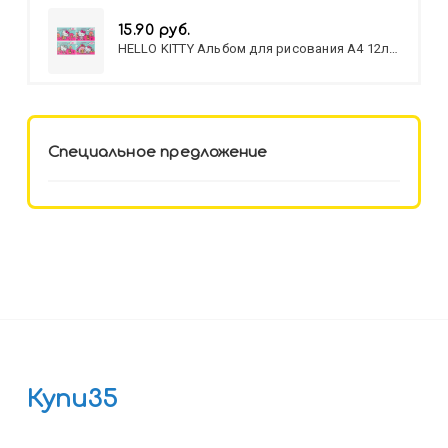
15.90 руб.
HELLO KITTY Альбом для рисования А4 12л.
HELLO KITTY-8 (12-3777) лён,
целл.картон,офсет, скрепка
Специальное предложение
Купи35