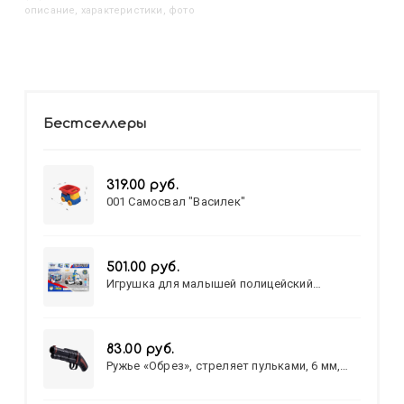
описание, характеристики, фото
Бестселлеры
319.00 руб.
001 Самосвал "Василек"
501.00 руб.
Игрушка для малышей полицейский
патруль №777-49 на батарейках/звук,свет/
коробка/20,8*15,5*17,3
83.00 руб.
Ружье «Обрез», стреляет пульками, 6 мм,
МИКС