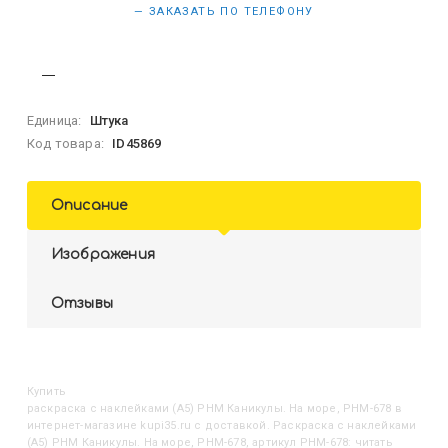
— ЗАКАЗАТЬ ПО ТЕЛЕФОНУ
Единица:
Штука
Код товара:
ID45869
Описание
Изображения
Отзывы
Купить
Раскраска с наклейками (А5) РНМ Каникулы. На море, РНМ-678
в
интернет-магазине kupi35.ru с доставкой. Раскраска с наклейками
(А5) РНМ Каникулы. На море, РНМ-678, артикул РНМ-678: читать