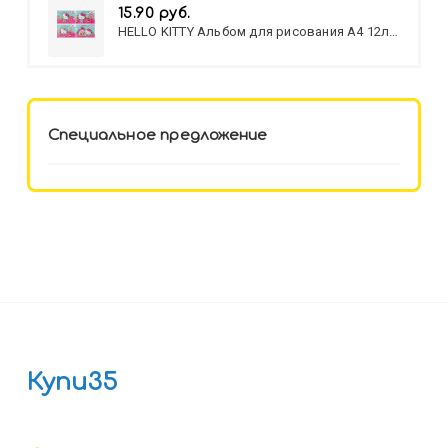
15.90 руб.
HELLO KITTY Альбом для рисования А4 12л.
HELLO KITTY-8 (12-3777) лён,
целл.картон,офсет, скрепка
Специальное предложение
Купи35