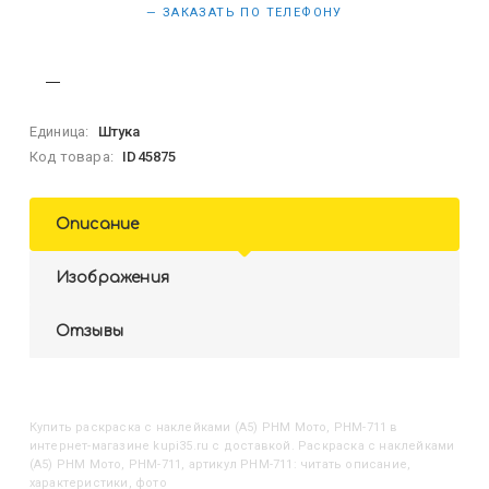
— ЗАКАЗАТЬ ПО ТЕЛЕФОНУ
Единица:
Штука
Код товара:
ID45875
Описание
Изображения
Отзывы
Купить
Раскраска с наклейками (А5) РНМ Мото, РНМ-711
в
интернет-магазине kupi35.ru с доставкой. Раскраска с наклейками
(А5) РНМ Мото, РНМ-711, артикул РНМ-711: читать описание,
характеристики, фото