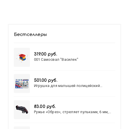
Бестселлеры
319.00 руб.
001 Самосвал "Василек"
501.00 руб.
Игрушка для малышей полицейский
патруль №777-49 на батарейках/звук,свет/
коробка/20,8*15,5*17,3
83.00 руб.
Ружье «Обрез», стреляет пульками, 6 мм,
МИКС