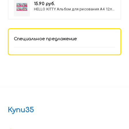
15.90 руб.
HELLO KITTY Альбом для рисования А4 12л.
HELLO KITTY-8 (12-3777) лён,
целл.картон,офсет, скрепка
Специальное предложение
Купи35