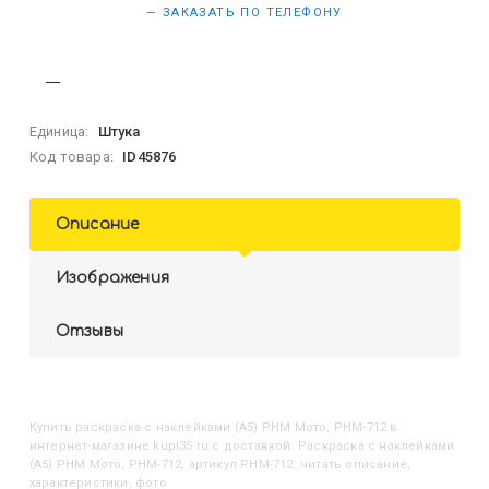
— ЗАКАЗАТЬ ПО ТЕЛЕФОНУ
Единица:
Штука
Код товара:
ID45876
Описание
Изображения
Отзывы
Купить
Раскраска с наклейками (А5) РНМ Мото, РНМ-712
в
интернет-магазине kupi35.ru с доставкой. Раскраска с наклейками
(А5) РНМ Мото, РНМ-712, артикул РНМ-712: читать описание,
характеристики, фото