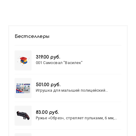
Бестселлеры
319.00 руб.
001 Самосвал "Василек"
501.00 руб.
Игрушка для малышей полицейский
патруль №777-49 на батарейках/звук,свет/
коробка/20,8*15,5*17,3
83.00 руб.
Ружье «Обрез», стреляет пульками, 6 мм,
МИКС