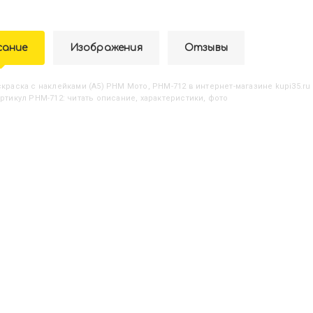
сание
Изображения
Отзывы
аскраска с наклейками (А5) РНМ Мото, РНМ-712
в интернет-магазине kupi35.ru
артикул РНМ-712: читать описание, характеристики, фото