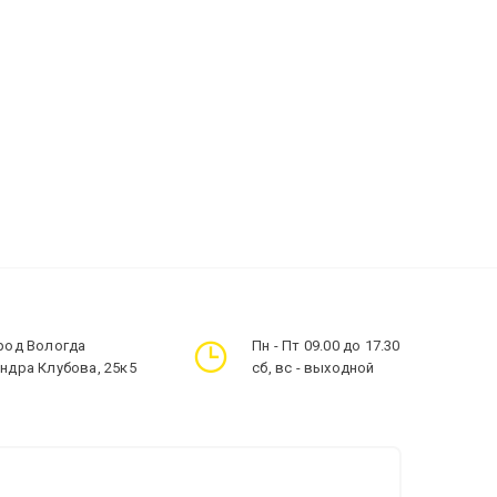
ород Вологда
Пн - Пт 09.00 до 17.30
андра Клубова, 25к5
сб, вс - выходной