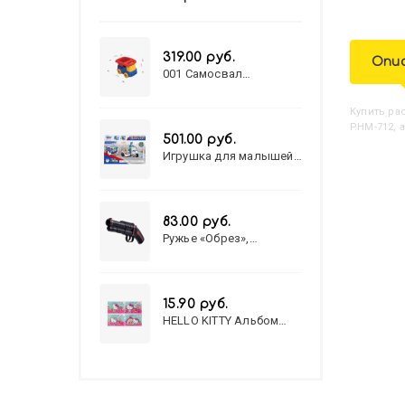
319.00 руб.
Опи
001 Самосвал
"Василек"
Купить
Р
РНМ-712, 
501.00 руб.
Игрушка для малышей
полицейский патруль
№777-49 на батарейках/
звук,свет/
коробка/20,8*15,5*17,3
83.00 руб.
Ружье «Обрез»,
стреляет пульками, 6
мм, МИКС
15.90 руб.
HELLO KITTY Альбом
для рисования А4 12л.
HELLO KITTY-8 (12-3777)
лён, целл.картон,офсет,
скрепка