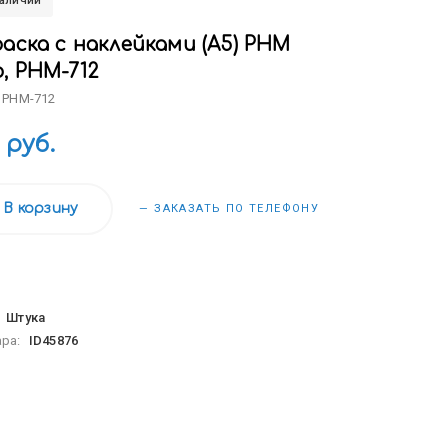
наличии
аска с наклейками (А5) РНМ
, РНМ-712
 РНМ-712
 руб.
В корзину
— ЗАКАЗАТЬ ПО ТЕЛЕФОНУ
:
Штука
ара:
ID45876