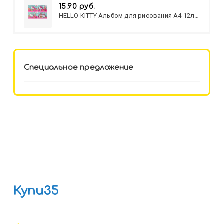
15.90 руб.
HELLO KITTY Альбом для рисования А4 12л.
HELLO KITTY-8 (12-3777) лён,
целл.картон,офсет, скрепка
Специальное предложение
Купи35