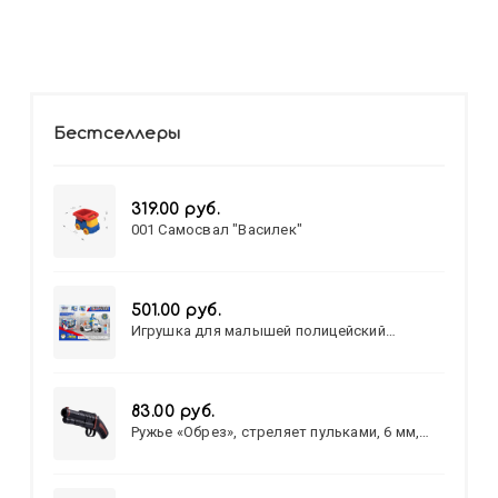
Бестселлеры
319.00 руб.
001 Самосвал "Василек"
501.00 руб.
Игрушка для малышей полицейский
патруль №777-49 на батарейках/звук,свет/
коробка/20,8*15,5*17,3
83.00 руб.
Ружье «Обрез», стреляет пульками, 6 мм,
МИКС