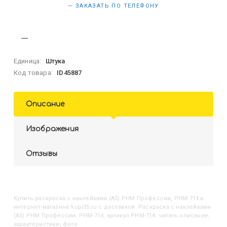
— ЗАКАЗАТЬ ПО ТЕЛЕФОНУ
Единица:
Штука
Код товара:
ID45887
Описание
Изображения
Отзывы
Купить
Раскраска с наклейками (А5) РНМ Профессии, РНМ-714
в
интернет-магазине kupi35.ru с доставкой. Раскраска с наклейками
(А5) РНМ Профессии, РНМ-714, артикул РНМ-714: читать описание,
характеристики, фото