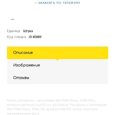
— ЗАКАЗАТЬ ПО ТЕЛЕФОНУ
Единица:
Штука
Код товара:
ID45889
Описание
Изображения
Отзывы
Купить
Раскраска с наклейками (А5) РНМ Птицы, РНМ-700
в
интернет-магазине kupi35.ru с доставкой. Раскраска с наклейками
(А5) РНМ Птицы, РНМ-700, артикул РНМ-700: читать описание,
характеристики, фото