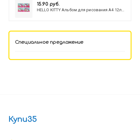
15.90 руб.
HELLO KITTY Альбом для рисования А4 12л.
HELLO KITTY-8 (12-3777) лён,
целл.картон,офсет, скрепка
Специальное предложение
Купи35