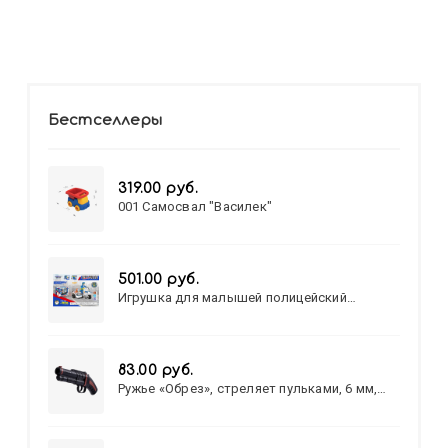
Бестселлеры
319.00 руб.
001 Самосвал "Василек"
501.00 руб.
Игрушка для малышей полицейский
патруль №777-49 на батарейках/звук,свет/
коробка/20,8*15,5*17,3
83.00 руб.
Ружье «Обрез», стреляет пульками, 6 мм,
МИКС