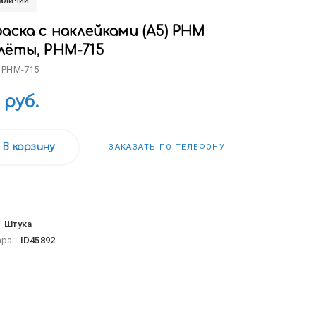
наличии
аска с наклейками (А5) РНМ
лёты, РНМ-715
 РНМ-715
 руб.
В корзину
— ЗАКАЗАТЬ ПО ТЕЛЕФОНУ
:
Штука
ара:
ID45892