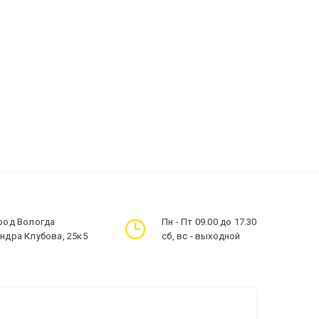
ород Вологда
Пн - Пт 09.00 до 17.30
андра Клубова, 25к5
сб, вс - выходной