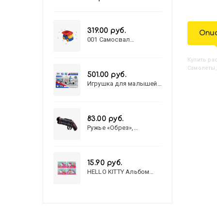
319.00 руб.
Опи
001 Самосвал
"Василек"
Купить
Р
Самолёты,
501.00 руб.
Игрушка для малышей
полицейский патруль
№777-49 на батарейках/
звук,свет/
коробка/20,8*15,5*17,3
83.00 руб.
Ружье «Обрез»,
стреляет пульками, 6
мм, МИКС
15.90 руб.
HELLO KITTY Альбом
для рисования А4 12л.
HELLO KITTY-8 (12-3777)
лён, целл.картон,офсет,
скрепка