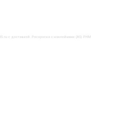
35.ru с доставкой. Раскраска с наклейками (А5) РНМ