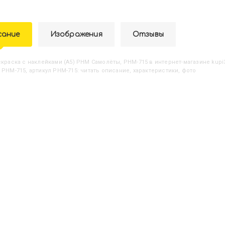
сание
Изображения
Отзывы
аскраска с наклейками (А5) РНМ Самолёты, РНМ-715
в интернет-магазине kupi
 РНМ-715, артикул РНМ-715: читать описание, характеристики, фото