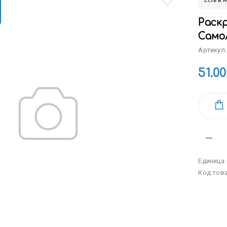
Есть в 
Раскр
Само
Артикул:
51.00
Единица
Код тов