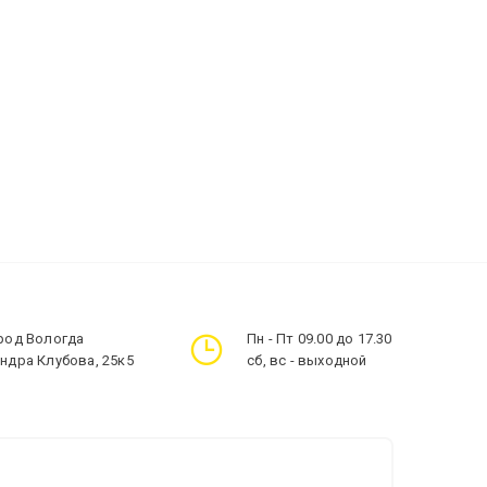
ород Вологда
Пн - Пт 09.00 до 17.30
андра Клубова, 25к5
сб, вс - выходной