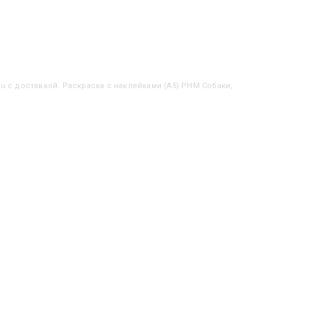
ru с доставкой. Раскраска с наклейками (А5) РНМ Собаки,