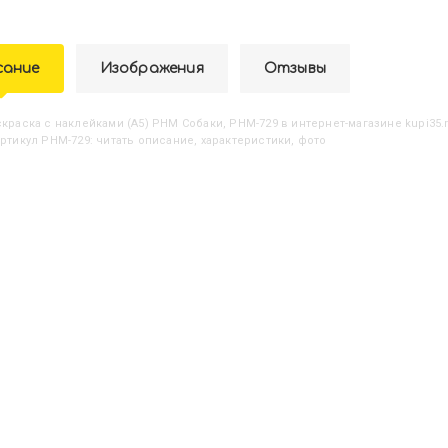
сание
Изображения
Отзывы
аскраска с наклейками (А5) РНМ Собаки, РНМ-729
в интернет-магазине kupi35.
артикул РНМ-729: читать описание, характеристики, фото