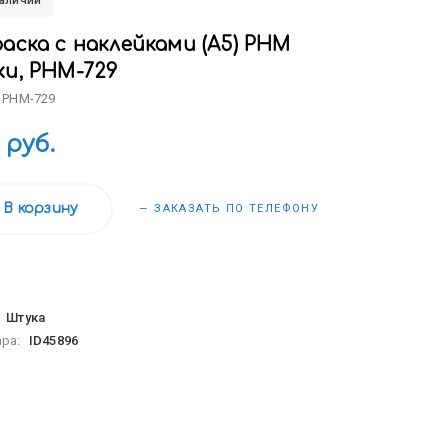
наличии
аска с наклейками (А5) РНМ
ки, РНМ-729
 РНМ-729
 руб.
В корзину
— ЗАКАЗАТЬ ПО ТЕЛЕФОНУ
:
Штука
ара:
ID45896