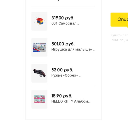
319.00 руб.
Опи
001 Самосвал
"Василек"
Купить
Р
РНМ-729, 
501.00 руб.
Игрушка для малышей
полицейский патруль
№777-49 на батарейках/
звук,свет/
коробка/20,8*15,5*17,3
83.00 руб.
Ружье «Обрез»,
стреляет пульками, 6
мм, МИКС
15.90 руб.
HELLO KITTY Альбом
для рисования А4 12л.
HELLO KITTY-8 (12-3777)
лён, целл.картон,офсет,
скрепка