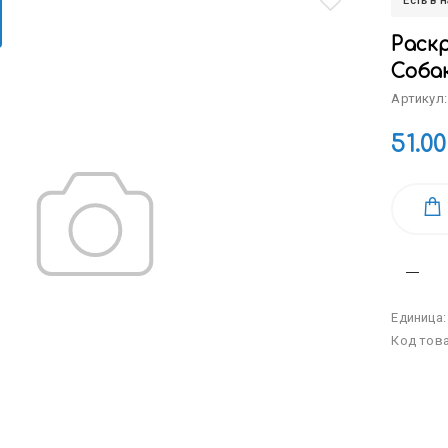
Есть в 
Раскр
Соба
Артикул:
51.00
Единица
Код тов