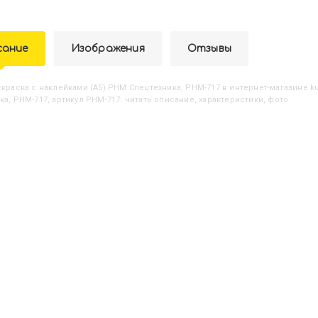
сание
Изображения
Отзывы
аскраска с наклейками (А5) РНМ Спецтехника, РНМ-717
в интернет-магазине ku
ка, РНМ-717, артикул РНМ-717: читать описание, характеристики, фото