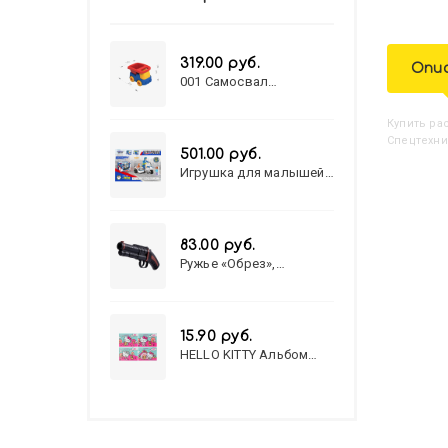
319.00 руб.
Опи
001 Самосвал
"Василек"
Купить
Р
Спецтехни
501.00 руб.
Игрушка для малышей
полицейский патруль
№777-49 на батарейках/
звук,свет/
коробка/20,8*15,5*17,3
83.00 руб.
Ружье «Обрез»,
стреляет пульками, 6
мм, МИКС
15.90 руб.
HELLO KITTY Альбом
для рисования А4 12л.
HELLO KITTY-8 (12-3777)
лён, целл.картон,офсет,
скрепка