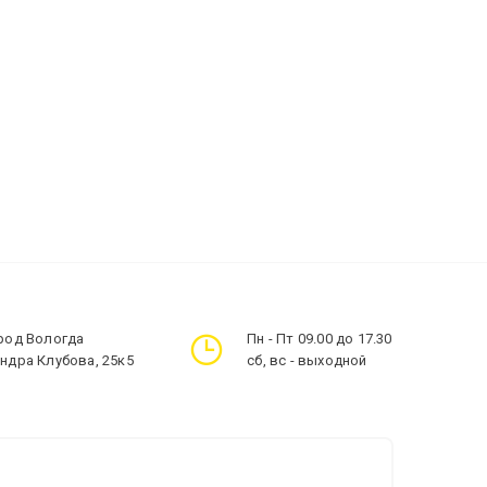
ород Вологда
Пн - Пт 09.00 до 17.30
андра Клубова, 25к5
сб, вс - выходной