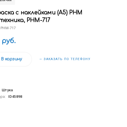
наличии
аска с наклейками (А5) РНМ
техника, РНМ-717
 РНМ-717
 руб.
В корзину
— ЗАКАЗАТЬ ПО ТЕЛЕФОНУ
:
Штука
ара:
ID45898