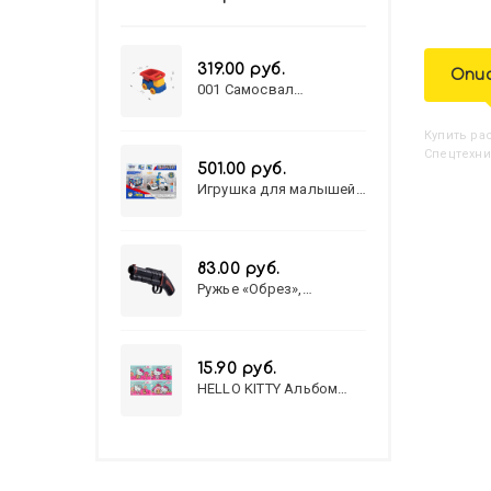
319.00 руб.
Опи
001 Самосвал
"Василек"
Купить
Р
Спецтехни
501.00 руб.
Игрушка для малышей
полицейский патруль
№777-49 на батарейках/
звук,свет/
коробка/20,8*15,5*17,3
83.00 руб.
Ружье «Обрез»,
стреляет пульками, 6
мм, МИКС
15.90 руб.
HELLO KITTY Альбом
для рисования А4 12л.
HELLO KITTY-8 (12-3777)
лён, целл.картон,офсет,
скрепка