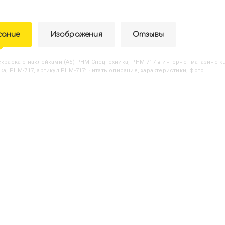
сание
Изображения
Отзывы
аскраска с наклейками (А5) РНМ Спецтехника, РНМ-717
в интернет-магазине ku
ка, РНМ-717, артикул РНМ-717: читать описание, характеристики, фото