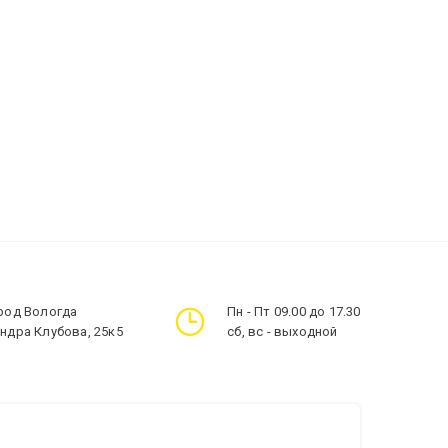
ород Вологда
Пн - Пт 09.00 до 17.30
андра Клубова, 25к5
сб, вс - выходной