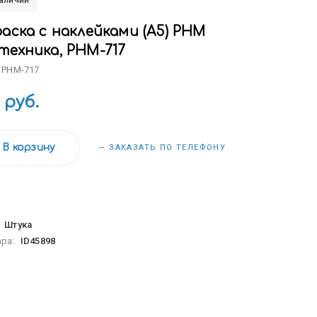
наличии
аска с наклейками (А5) РНМ
техника, РНМ-717
 РНМ-717
 руб.
В корзину
— ЗАКАЗАТЬ ПО ТЕЛЕФОНУ
:
Штука
ара:
ID45898