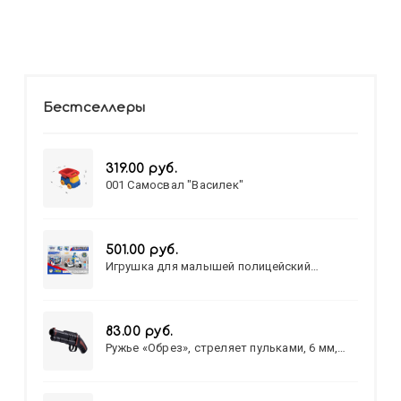
Бестселлеры
319.00 руб.
001 Самосвал "Василек"
501.00 руб.
Игрушка для малышей полицейский
патруль №777-49 на батарейках/звук,свет/
коробка/20,8*15,5*17,3
83.00 руб.
Ружье «Обрез», стреляет пульками, 6 мм,
МИКС