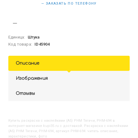
— ЗАКАЗАТЬ ПО ТЕЛЕФОНУ
Единица:
Штука
Код товара:
ID45904
Описание
Изображения
Отзывы
Купить
Раскраска с наклейками (А5) РНМ Тягачи, РНМ-694
в
интернет-магазине kupi35.ru с доставкой. Раскраска с наклейками
(А5) РНМ Тягачи, РНМ-694, артикул РНМ-694: читать описание,
характеристики, фото