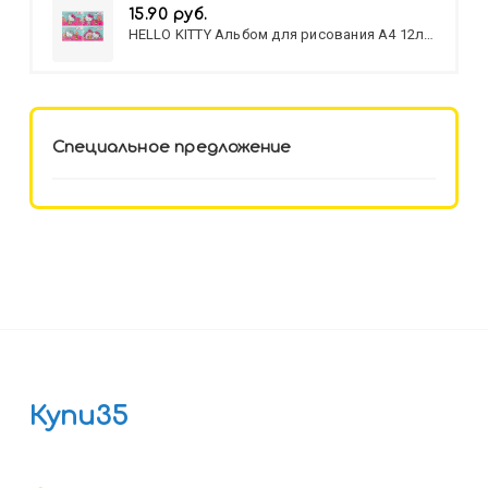
15.90 руб.
HELLO KITTY Альбом для рисования А4 12л.
HELLO KITTY-8 (12-3777) лён,
целл.картон,офсет, скрепка
Специальное предложение
Купи35