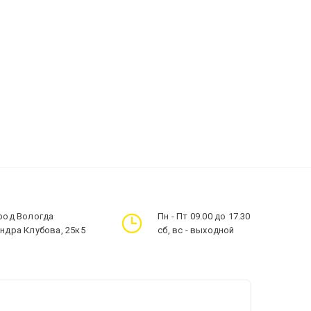
ород Вологда
Пн - Пт 09.00 до 17.30
андра Клубова, 25к5
сб, вс - выходной