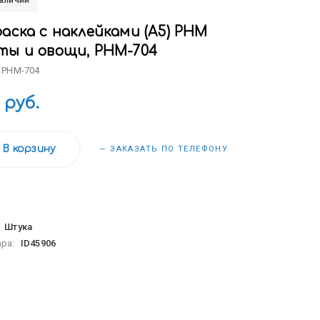
наличии
аска с наклейками (А5) РНМ
ты и овощи, РНМ-704
 РНМ-704
 руб.
В корзину
— ЗАКАЗАТЬ ПО ТЕЛЕФОНУ
:
Штука
ара:
ID45906