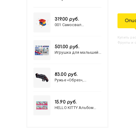
319.00 руб.
Опи
001 Самосвал
"Василек"
Купить
Р
Фрукты и 
501.00 руб.
Игрушка для малышей
полицейский патруль
№777-49 на батарейках/
звук,свет/
коробка/20,8*15,5*17,3
83.00 руб.
Ружье «Обрез»,
стреляет пульками, 6
мм, МИКС
15.90 руб.
HELLO KITTY Альбом
для рисования А4 12л.
HELLO KITTY-8 (12-3777)
лён, целл.картон,офсет,
скрепка