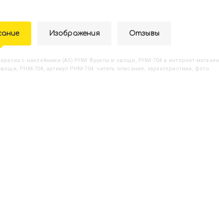
сание
Изображения
Отзывы
аскраска с наклейками (А5) РНМ Фрукты и овощи, РНМ-704
в интернет-магазин
овощи, РНМ-704, артикул РНМ-704: читать описание, характеристики, фото