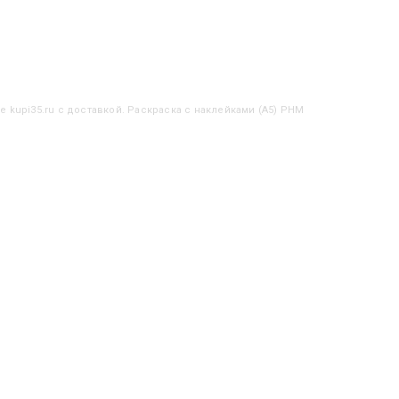
е kupi35.ru с доставкой. Раскраска с наклейками (А5) РНМ