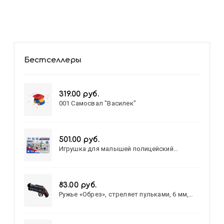
Бестселлеры
319.00 руб.
001 Самосвал "Василек"
501.00 руб.
Игрушка для малышей полицейский
патруль №777-49 на батарейках/звук,свет/
коробка/20,8*15,5*17,3
83.00 руб.
Ружье «Обрез», стреляет пульками, 6 мм,
МИКС