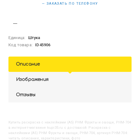
— ЗАКАЗАТЬ ПО ТЕЛЕФОНУ
Единица:
Штука
Код товара:
ID45906
Описание
Изображения
Отзывы
Купить
Раскраска с наклейками (А5) РНМ Фрукты и овощи, РНМ-704
в интернет-магазине kupi35.ru с доставкой. Раскраска с
наклейками (А5) РНМ Фрукты и овощи, РНМ-704, артикул РНМ-704:
читать описание, характеристики, фото