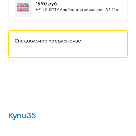
15.90 руб.
HELLO KITTY Альбом для рисования А4 12л.
HELLO KITTY-8 (12-3777) лён,
целл.картон,офсет, скрепка
Специальное предложение
Купи35