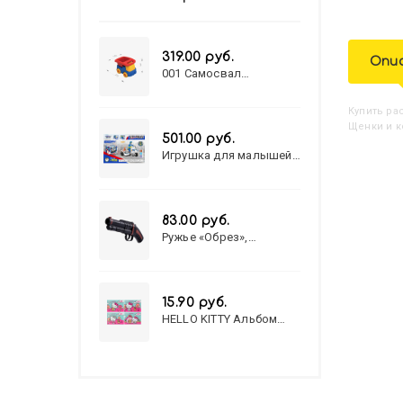
319.00 руб.
Опи
001 Самосвал
"Василек"
Купить
Р
Щенки и к
501.00 руб.
Игрушка для малышей
полицейский патруль
№777-49 на батарейках/
звук,свет/
коробка/20,8*15,5*17,3
83.00 руб.
Ружье «Обрез»,
стреляет пульками, 6
мм, МИКС
15.90 руб.
HELLO KITTY Альбом
для рисования А4 12л.
HELLO KITTY-8 (12-3777)
лён, целл.картон,офсет,
скрепка