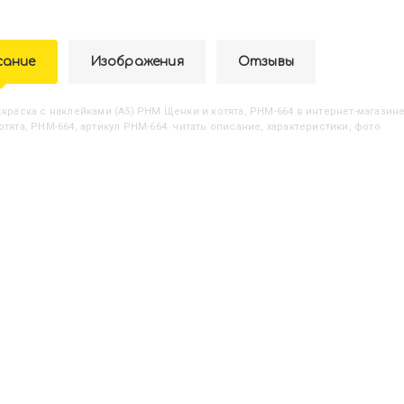
сание
Изображения
Отзывы
аскраска с наклейками (А5) РНМ Щенки и котята, РНМ-664
в интернет-магазине
отята, РНМ-664, артикул РНМ-664: читать описание, характеристики, фото