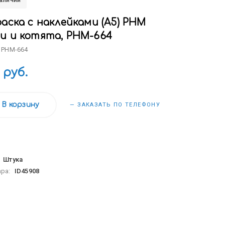
наличии
аска с наклейками (А5) РНМ
и и котята, РНМ-664
 РНМ-664
 руб.
В корзину
— ЗАКАЗАТЬ ПО ТЕЛЕФОНУ
:
Штука
ара:
ID45908