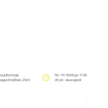
ород Вологда
Пн - Пт 09.00 до 17.30
андра Клубова, 25к5
сб, вс - выходной