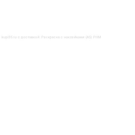
 kupi35.ru с доставкой. Раскраска с наклейками (А5) РНМ