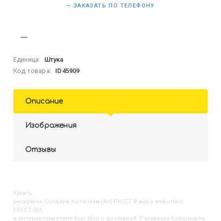
— ЗАКАЗАТЬ ПО ТЕЛЕФОНУ
Единица:
Штука
Код товара:
ID45909
Описание
Изображения
Отзывы
Купить
Раскраска Соедини по точкам (А4) РКССТ В мире животных,
РКССТ-001
в интернет-магазине kupi35.ru с доставкой. Раскраска Соедини по