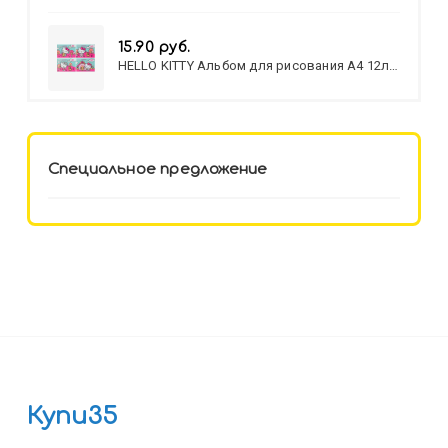
15.90 руб.
HELLO KITTY Альбом для рисования А4 12л.
HELLO KITTY-8 (12-3777) лён,
целл.картон,офсет, скрепка
Специальное предложение
Купи35