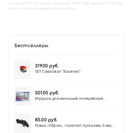
точкам (А4) РКССТ В мире животных, РКССТ-001, артикул РКССТ-001:
читать описание, характеристики, фото
Бестселлеры
319.00 руб.
001 Самосвал "Василек"
501.00 руб.
Игрушка для малышей полицейский
патруль №777-49 на батарейках/звук,свет/
коробка/20,8*15,5*17,3
83.00 руб.
Ружье «Обрез», стреляет пульками, 6 мм,
МИКС