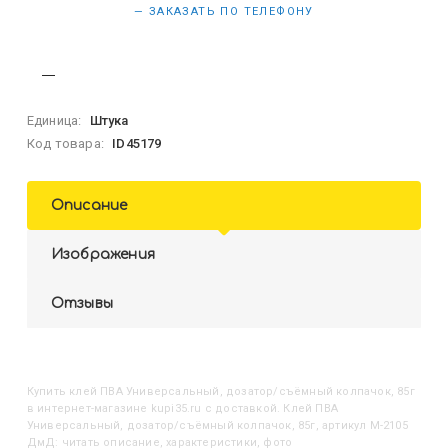
— ЗАКАЗАТЬ ПО ТЕЛЕФОНУ
Единица:
Штука
Код товара:
ID45179
Описание
Изображения
Отзывы
Купить
Клей ПВА Универсальный, дозатор/съёмный колпачок, 85г
в интернет-магазине kupi35.ru с доставкой. Клей ПВА
Универсальный, дозатор/съёмный колпачок, 85г, артикул M-2105
ДмД: читать описание, характеристики, фото