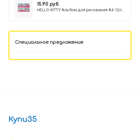
15.90 руб.
HELLO KITTY Альбом для рисования А4 12л.
HELLO KITTY-8 (12-3777) лён,
целл.картон,офсет, скрепка
Специальное предложение
Купи35