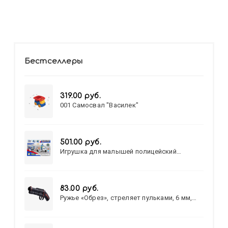
Бестселлеры
319.00 руб.
001 Самосвал "Василек"
501.00 руб.
Игрушка для малышей полицейский
патруль №777-49 на батарейках/звук,свет/
коробка/20,8*15,5*17,3
83.00 руб.
Ружье «Обрез», стреляет пульками, 6 мм,
МИКС