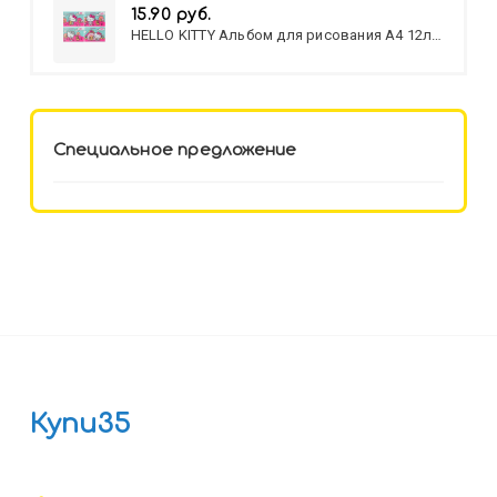
15.90 руб.
HELLO KITTY Альбом для рисования А4 12л.
HELLO KITTY-8 (12-3777) лён,
целл.картон,офсет, скрепка
Специальное предложение
Купи35