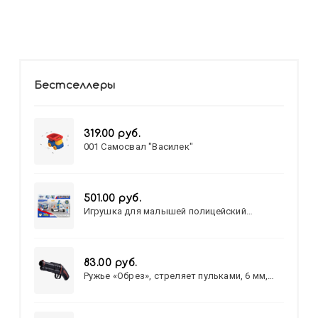
Бестселлеры
319.00 руб.
001 Самосвал "Василек"
501.00 руб.
Игрушка для малышей полицейский
патруль №777-49 на батарейках/звук,свет/
коробка/20,8*15,5*17,3
83.00 руб.
Ружье «Обрез», стреляет пульками, 6 мм,
МИКС