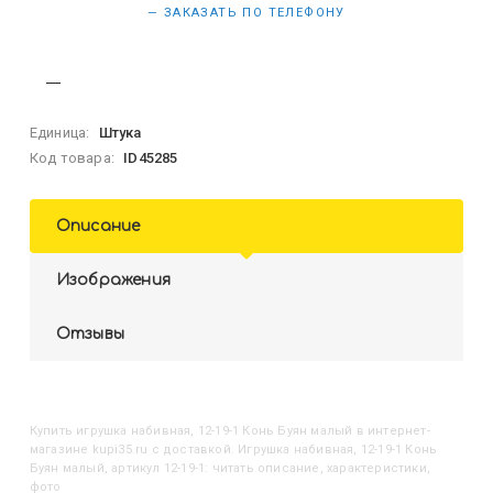
— ЗАКАЗАТЬ ПО ТЕЛЕФОНУ
Единица:
Штука
Код товара:
ID45285
Описание
Изображения
Отзывы
Купить
Игрушка набивная, 12-19-1 Конь Буян малый
в интернет-
магазине kupi35.ru с доставкой. Игрушка набивная, 12-19-1 Конь
Буян малый, артикул 12-19-1: читать описание, характеристики,
фото