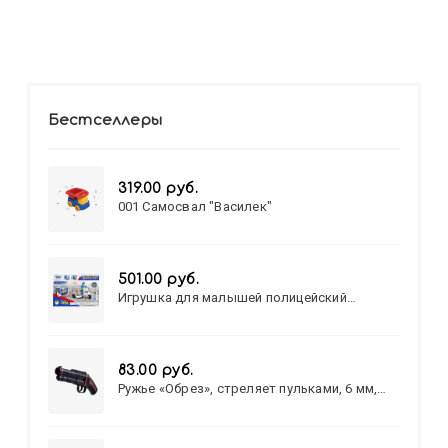
Бестселлеры
319.00 руб.
001 Самосвал "Василек"
501.00 руб.
Игрушка для малышей полицейский
патруль №777-49 на батарейках/звук,свет/
коробка/20,8*15,5*17,3
83.00 руб.
Ружье «Обрез», стреляет пульками, 6 мм,
МИКС