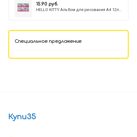
15.90 руб.
HELLO KITTY Альбом для рисования А4 12л.
HELLO KITTY-8 (12-3777) лён,
целл.картон,офсет, скрепка
Специальное предложение
Купи35