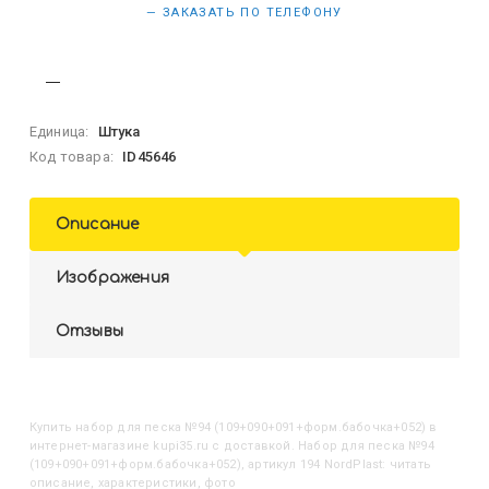
— ЗАКАЗАТЬ ПО ТЕЛЕФОНУ
Единица:
Штука
Код товара:
ID45646
Описание
Изображения
Отзывы
Купить
Набор для песка №94 (109+090+091+форм.бабочка+052)
в
интернет-магазине kupi35.ru с доставкой. Набор для песка №94
(109+090+091+форм.бабочка+052), артикул 194 NordPlast: читать
описание, характеристики, фото