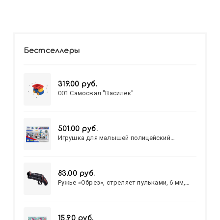
Бестселлеры
319.00 руб.
001 Самосвал "Василек"
501.00 руб.
Игрушка для малышей полицейский
патруль №777-49 на батарейках/звук,свет/
коробка/20,8*15,5*17,3
83.00 руб.
Ружье «Обрез», стреляет пульками, 6 мм,
МИКС
15.90 руб.