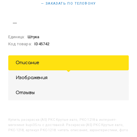
— ЗАКАЗАТЬ ПО ТЕЛЕФОНУ
Единица:
Штука
Код товара:
ID45742
Описание
Изображения
Отзывы
Купить
Раскраска (А5) РКС Крутые авто, РКС-1218
в интернет-
магазине kupi35.ru с доставкой. Раскраска (А5) РКС Крутые авто,
РКС-1218, артикул РКС-1218: читать описание, характеристики, фото