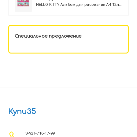
HELLO KITTY Альбом для рисования А4 12л.
HELLO KITTY-8 (12-3777) лён,
целл.картон,офсет, скрепка
Специальное предложение
Купи35
8-921-716-17-99