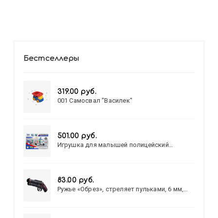
Бестселлеры
319.00 руб.
001 Самосвал "Василек"
501.00 руб.
Игрушка для малышей полицейский
патруль №777-49 на батарейках/звук,свет/
коробка/20,8*15,5*17,3
83.00 руб.
Ружье «Обрез», стреляет пульками, 6 мм,
МИКС