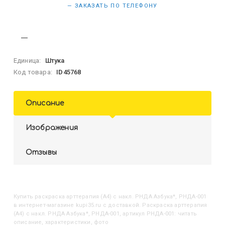
— ЗАКАЗАТЬ ПО ТЕЛЕФОНУ
Единица:
Штука
Код товара:
ID45768
Описание
Изображения
Отзывы
Купить
Раскраска арттерапия (А4) с накл. РНДА Азбука*, РНДА-001
в интернет-магазине kupi35.ru с доставкой. Раскраска арттерапия
(А4) с накл. РНДА Азбука*, РНДА-001, артикул РНДА-001: читать
описание, характеристики, фото