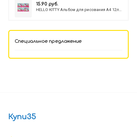
15.90 руб.
HELLO KITTY Альбом для рисования А4 12л.
HELLO KITTY-8 (12-3777) лён,
целл.картон,офсет, скрепка
Специальное предложение
Купи35