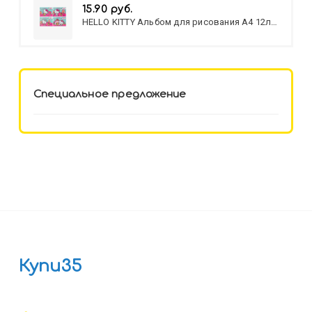
15.90 руб.
HELLO KITTY Альбом для рисования А4 12л.
HELLO KITTY-8 (12-3777) лён,
целл.картон,офсет, скрепка
Специальное предложение
Купи35