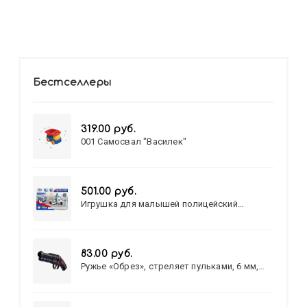
Бестселлеры
319.00 руб.
001 Самосвал "Василек"
501.00 руб.
Игрушка для малышей полицейский
патруль №777-49 на батарейках/звук,свет/
коробка/20,8*15,5*17,3
83.00 руб.
Ружье «Обрез», стреляет пульками, 6 мм,
МИКС