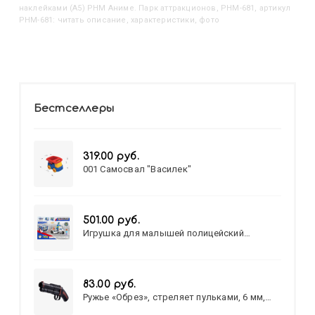
наклейками (А5) РНМ Аниме. Парк аттракционов, РНМ-681, артикул
РНМ-681: читать описание, характеристики, фото
Бестселлеры
319.00 руб.
001 Самосвал "Василек"
501.00 руб.
Игрушка для малышей полицейский
патруль №777-49 на батарейках/звук,свет/
коробка/20,8*15,5*17,3
83.00 руб.
Ружье «Обрез», стреляет пульками, 6 мм,
МИКС