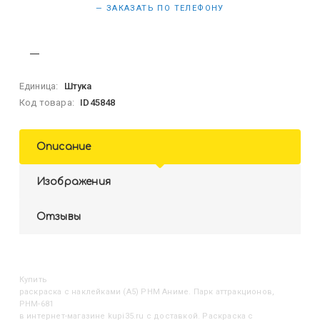
— ЗАКАЗАТЬ ПО ТЕЛЕФОНУ
Единица:
Штука
Код товара:
ID45848
Описание
Изображения
Отзывы
Купить
Раскраска с наклейками (А5) РНМ Аниме. Парк аттракционов,
РНМ-681
в интернет-магазине kupi35.ru с доставкой. Раскраска с