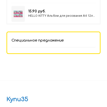
15.90 руб.
HELLO KITTY Альбом для рисования А4 12л.
HELLO KITTY-8 (12-3777) лён,
целл.картон,офсет, скрепка
Специальное предложение
Купи35